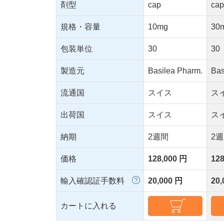
剤型
cap
ca
規格・容量
10mg
30
包装単位
30
30
製造元
Basilea Pharm.
Bas
流通国
スイス
ス
出荷国
スイス
ス
納期
2週間
2
価格
128,000 円
12
輸入確認証手数料
20,000 円
20
カートに入れる