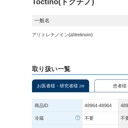
Toctino(トクチノ)
一般名
アリトレチノイン(alitretinoin)
取り扱い一覧
お医者様・研究者様
患者様
2件
商品ID
48964-48964
48
冷蔵
不要
不