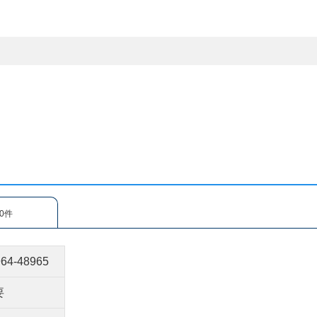
0件
964-48965
要