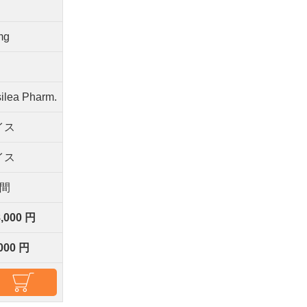
p
mg
ilea Pharm.
イス
イス
週間
8,000 円
,000 円