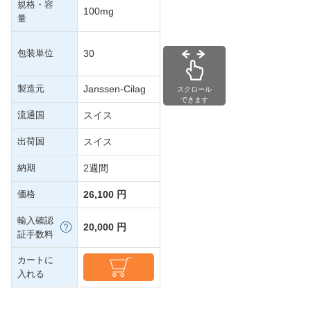
規格・容
100mg
量
包装単位
30
製造元
Janssen-Cilag
スクロール
できます
流通国
スイス
出荷国
スイス
納期
2週間
価格
26,100 円
輸入確認
20,000 円
証手数料
カートに
入れる