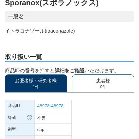
Sporanox(スポラノックス)
一般名
イトラコナゾール(itraconazole)
取り扱い一覧
商品IDの番号を押すと
詳細をご確認
いただけます。
お医者様・研究者様
患者様
1件
0件
商品ID
48978-48978
冷蔵
不要
剤型
cap