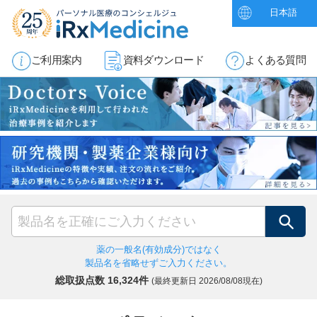
日本語
ご利用案内
資料ダウンロード
よくある質問
検索
薬の一般名(有効成分)ではなく
製品名を省略せずご入力ください。
総取扱点数 16,324件
(最終更新日
2026/08/08現在)