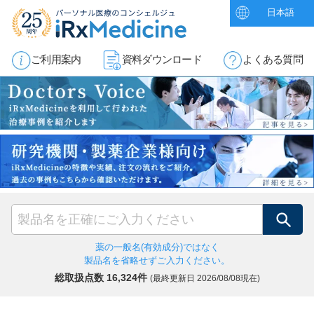
日本語
ご利用案内
資料ダウンロード
よくある質問
検索
薬の一般名(有効成分)ではなく
製品名を省略せずご入力ください。
総取扱点数 16,324件
(最終更新日
2026/08/08現在)