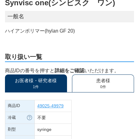
Synvisc one(シンビスク ワン)
一般名
ハイアンポリマー(hylan GF 20)
取り扱い一覧
商品IDの番号を押すと
詳細をご確認
いただけます。
お医者様・研究者様
患者様
1件
0件
商品ID
49025-49979
冷蔵
不要
剤型
syringe