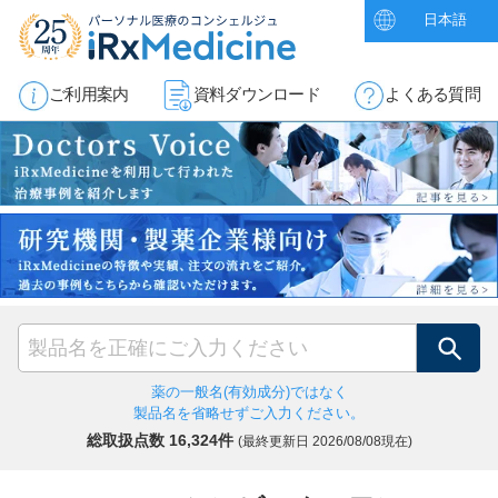
日本語
ご利用案内
資料ダウンロード
よくある質問
検索
薬の一般名(有効成分)ではなく
製品名を省略せずご入力ください。
総取扱点数 16,324件
(最終更新日
2026/08/08現在)