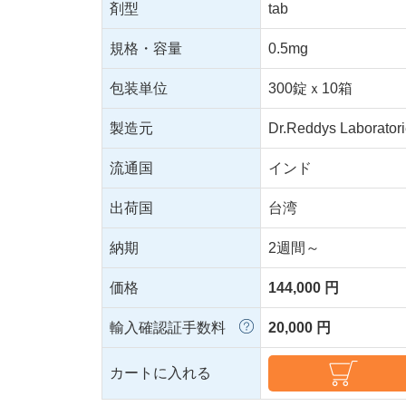
剤型
tab
規格・容量
0.5mg
包装単位
300錠ｘ10箱
製造元
Dr.Reddys Laborator
流通国
インド
出荷国
台湾
納期
2週間～
価格
144,000 円
輸入確認証手数料
20,000 円
カートに入れる