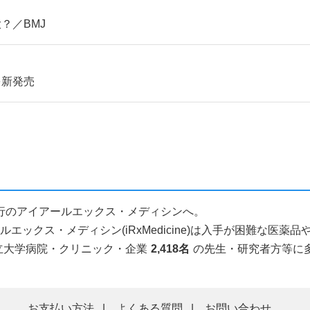
？／BMJ
を新発売
入代行のアイアールエックス・メディシンへ。
ックス・メディシン(iRxMedicine)は入手が困難な医
立大学病院・クリニック・企業
2,418名
の先生・研究者方等に
お支払い方法
よくある質問
お問い合わせ