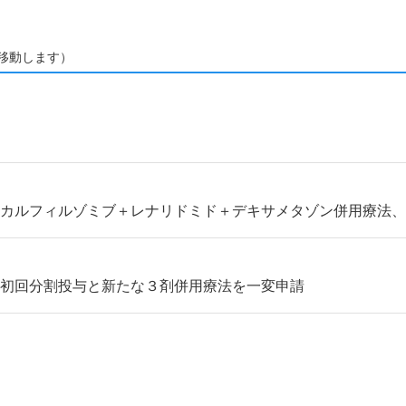
移動します）
カルフィルゾミブ＋レナリドミド＋デキサメタゾン併用療法、客
 初回分割投与と新たな３剤併用療法を一変申請