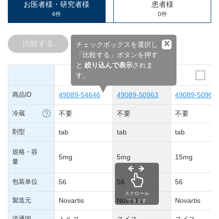
お医者様・研究者様
患者様
4件
0件
×
比較する
チェックボックスを選択し
「比較する」ボタンを押す
と
絞り込んで表示
されま
す。
商品ID
49089-54646
49089-50963
49089-50964
冷蔵
不要
不要
不要
剤型
tab
tab
tab
規格・容
5mg
5mg
15mg
量
包装単位
56
56
56
スクロール
製造元
Novartis
Novartis
Novartis
できます
流通国
トルコ
スイス
スイス