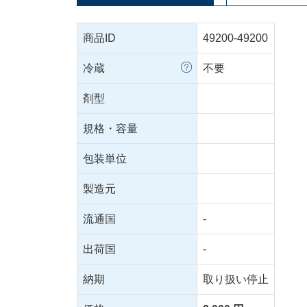
商品ID
49200-49200
冷蔵
不要
剤型
規格・容量
包装単位
製造元
流通国
-
出荷国
-
納期
取り扱い停止