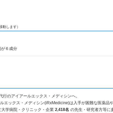
移動します）
剤が６成分
人輸入代行のアイアールエックス・メディシンへ。
ックス・メディシン(iRxMedicine)は入手が困難な医
立大学病院・クリニック・企業
2,418名
の先生・研究者方等に