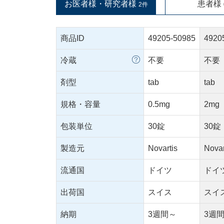
お医者様・研究者様
患者様
2件
商品ID
49205-50985
4920
冷蔵
不要
不要
剤型
tab
tab
規格・容量
0.5mg
2mg
包装単位
30錠
30錠
製造元
Novartis
Novar
流通国
ドイツ
ドイ
出荷国
スイス
スイ
納期
3週間～
3週