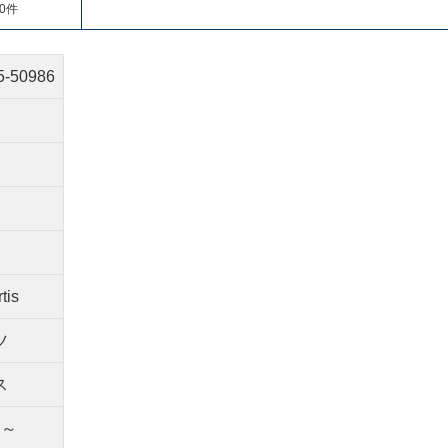
0件
5-50986
tis
ツ
ス
間～