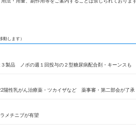
、用法・用量、副作用等をご案内することは禁じられておりま
移動します）
は３製品 ノボの週１回投与の２型糖尿病配合剤・キーンスも
R2陽性乳がん治療薬・ツカイザなど 薬事審・第二部会が了承
トラメチニブが有望