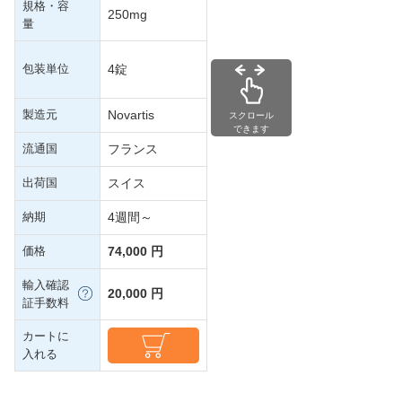
規格・容
250mg
量
包装単位
4錠
製造元
Novartis
スクロール
できます
流通国
フランス
出荷国
スイス
納期
4週間～
価格
74,000 円
輸入確認
20,000 円
証手数料
カートに
入れる