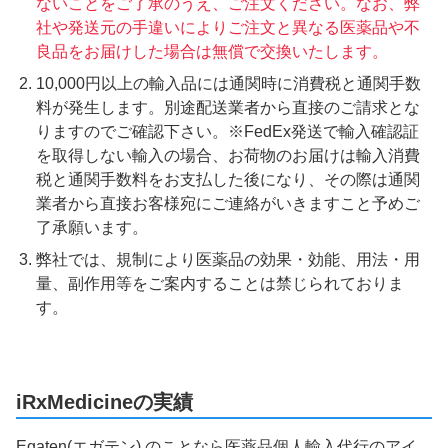
ないことをご了承のうえ、ご注文ください。なお、弊
社や発送元の手違いによりご注文と異なる医薬品や不
良品をお届けした場合は無償で交換いたします。
10,000円以上の輸入品には通関時に消費税と通関手数
料が発生します。別途配送業者から直接のご請求とな
りますのでご確認下さい。※FedEx発送で輸入確認証
を取得しない輸入の場合、お荷物のお届けは輸入消費
税と通関手数料をお支払した後になり、その際は通関
業者から直接お客様宛にご連絡がいきますこと予めご
了承願います。
弊社では、規制により医薬品の効果・効能、用法・用
量、副作用等をご案内することは禁じられておりま
す。
iRxMedicineの実績
Egaten(エガテン) のことなら医薬品個人輸入代行のアイ