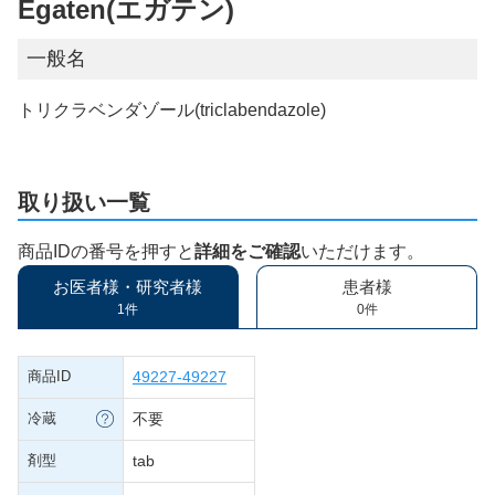
Egaten(エガテン)
一般名
トリクラベンダゾール(triclabendazole)
取り扱い一覧
商品IDの番号を押すと
詳細をご確認
いただけます。
お医者様・研究者様
患者様
1件
0件
商品ID
49227-49227
冷蔵
不要
剤型
tab