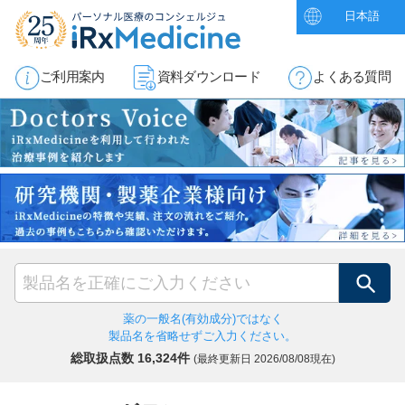
日本語
ご利用案内
資料ダウンロード
よくある質問
検索
薬の一般名(有効成分)ではなく
製品名を省略せずご入力ください。
総取扱点数 16,324件
(最終更新日
2026/08/08現在)