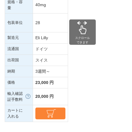
規格・容
40mg
量
包装単位
28
製造元
Eli Lilly
スクロール
できます
流通国
ドイツ
出荷国
スイス
納期
3週間～
価格
23,000 円
輸入確認
20,000 円
証手数料
カートに
入れる