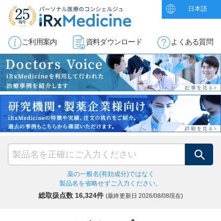
日本語
ご利用案内
資料ダウンロード
よくある質問
検索
薬の一般名(有効成分)ではなく
製品名を省略せずご入力ください。
総取扱点数 16,324件
(最終更新日
2026/08/08現在)