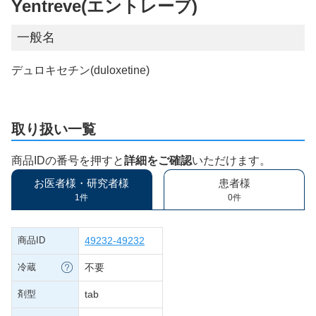
Yentreve(エントレーブ)
一般名
デュロキセチン(duloxetine)
取り扱い一覧
商品IDの番号を押すと
詳細をご確認
いただけます。
お医者様・研究者様
患者様
1件
0件
商品ID
49232-49232
冷蔵
不要
剤型
tab