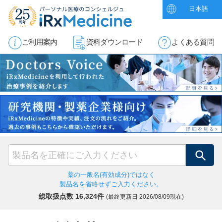
日本語
ご利用案内
資料ダウンロード
よくある質問
検索
薬の一般名(有効成分)ではなく
製品名を省略せずご入力ください。
総取扱点数 16,324件
(最終更新日
2026/08/09現在)