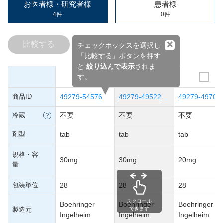
お医者様・研究者様
患者様
4件
0件
×
比較する
チェックボックスを選択し
「比較する」ボタンを押す
と
絞り込んで表示
されま
す。
商品ID
49279-54576
49279-49522
49279-49709
冷蔵
不要
不要
不要
剤型
tab
tab
tab
規格・容
30mg
30mg
20mg
量
包装単位
28
28
28
スクロール
Boehringer
Boehringer
Boehringer
製造元
できます
Ingelheim
Ingelheim
Ingelheim