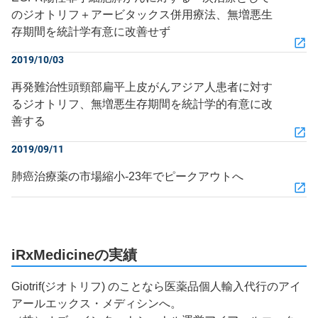
のジオトリフ＋アービタックス併用療法、無増悪生
存期間を統計学有意に改善せず
2019/10/03
再発難治性頭頸部扁平上皮がんアジア人患者に対す
るジオトリフ、無増悪生存期間を統計学的有意に改
善する
2019/09/11
肺癌治療薬の市場縮小‐23年でピークアウトへ
iRxMedicineの実績
Giotrif(ジオトリフ) のことなら医薬品個人輸入代行のアイ
アールエックス・メディシンへ。