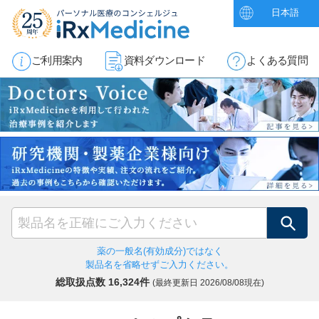
日本語
ご利用案内
資料ダウンロード
よくある質問
検索
薬の一般名(有効成分)ではなく
製品名を省略せずご入力ください。
総取扱点数 16,324件
(最終更新日
2026/08/08現在)