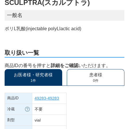
SCULPTRA(スカルプトラ)
一般名
ポリL乳酸(injectable polyLlactic acid)
取り扱い一覧
商品IDの番号を押すと
詳細をご確認
いただけます。
お医者様・研究者様
患者様
1件
0件
商品ID
49283-49283
冷蔵
不要
剤型
vial