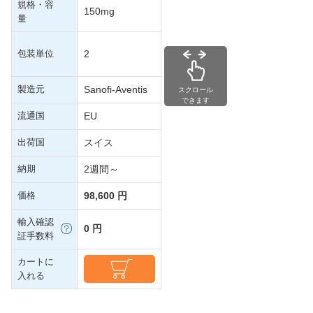
規格・容
150mg
量
包装単位
2
製造元
Sanofi-Aventis
スクロール
できます
流通国
EU
出荷国
スイス
納期
2週間～
価格
98,600 円
輸入確認
0 円
証手数料
カートに
入れる