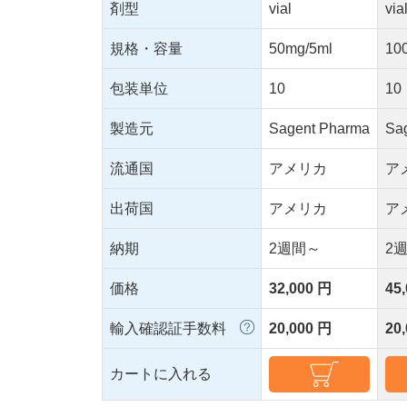
剤型
vial
via
規格・容量
50mg/5ml
10
包装単位
10
10
製造元
Sagent Pharma
Sa
流通国
アメリカ
ア
出荷国
アメリカ
ア
納期
2週間～
2
価格
32,000 円
45
輸入確認証手数料
20,000 円
20
カートに入れる