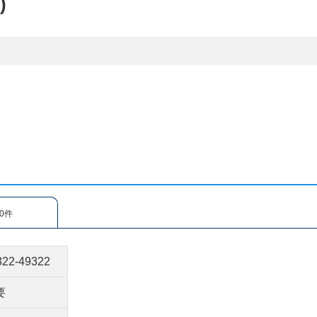
)
0件
322-49322
要