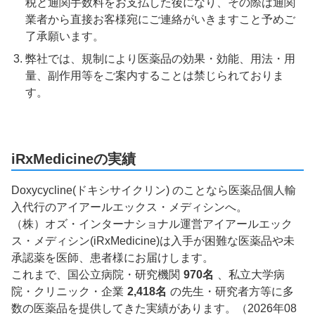
税と通関手数料をお支払した後になり、その際は通関
業者から直接お客様宛にご連絡がいきますこと予めご
了承願います。
弊社では、規制により医薬品の効果・効能、用法・用
量、副作用等をご案内することは禁じられておりま
す。
iRxMedicineの実績
Doxycycline(ドキシサイクリン) のことなら医薬品個人輸
入代行のアイアールエックス・メディシンへ。
（株）オズ・インターナショナル運営アイアールエック
ス・メディシン(iRxMedicine)は入手が困難な医薬品や未
承認薬を医師、患者様にお届けします。
これまで、国公立病院・研究機関
970名
、私立大学病
院・クリニック・企業
2,418名
の先生・研究者方等に多
数の医薬品を提供してきた実績があります。（2026年08