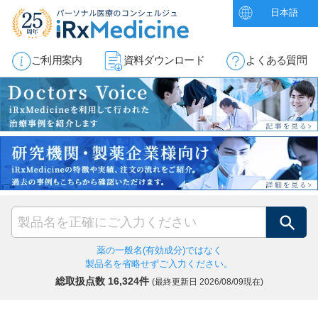
日本語
ご利用案内
資料ダウンロード
よくある質問
検索
薬の一般名(有効成分)ではなく
製品名を省略せずご入力ください。
総取扱点数 16,324件
(最終更新日
2026/08/09現在)