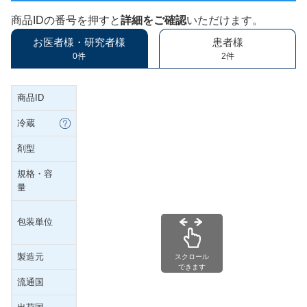
商品IDの番号を押すと
詳細をご確認
いただけます。
お医者様・研究者様
患者様
0件
2件
商品ID
冷蔵
剤型
規格・容
量
包装単位
製造元
スクロール
できます
流通国