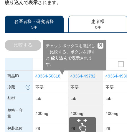
絞り込んで表示
されます。
お医者様・研究者様
患者様
5件
0件
×
比較する
チェックボックスを選択し
「比較する」ボタンを押す
と
絞り込んで表示
されま
す。
商品ID
49364-50618
49364-49782
49364-49368
冷蔵
不要
不要
不要
剤型
tab
tab
tab
規格・容
400mg
400mg
400mg
量
包装単位
28
28
28