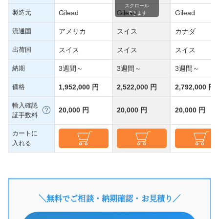
スクロール
製造元
Gilead
Gilead
Gilead
できます
流通国
アメリカ
スイス
カナダ
出荷国
スイス
スイス
スイス
納期
3週間～
3週間～
3週間～
価格
1,952,000 円
2,522,000 円
2,792,000 円
輸入確認
20,000 円
20,000 円
20,000 円
証手数料
カートに
入れる
＼無料でご相談・納期確認・お見積り／