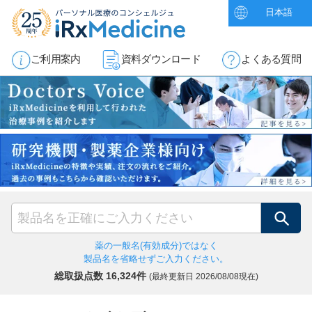
日本語
ご利用案内
資料ダウンロード
よくある質問
検索
薬の一般名(有効成分)ではなく
製品名を省略せずご入力ください。
総取扱点数 16,324件
(最終更新日
2026/08/08現在)