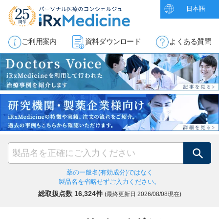
日本語
ご利用案内
資料ダウンロード
よくある質問
検索
薬の一般名(有効成分)ではなく
製品名を省略せずご入力ください。
総取扱点数 16,324件
(最終更新日
2026/08/08現在)