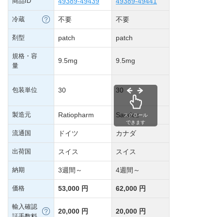
商品ID
49389-49439
49389-49441
冷蔵
不要
不要
剤型
patch
patch
規格・容
9.5mg
9.5mg
量
包装単位
30
30
製造元
Ratiopharm
Sandoz
スクロール
できます
流通国
ドイツ
カナダ
出荷国
スイス
スイス
納期
3週間～
4週間～
価格
53,000 円
62,000 円
輸入確認
20,000 円
20,000 円
証手数料