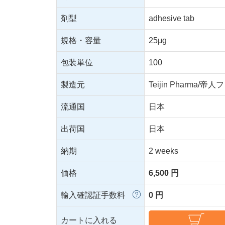
剤型
adhesive tab
規格・容量
25μg
包装単位
100
製造元
Teijin Pharma/帝
流通国
日本
出荷国
日本
納期
2 weeks
価格
6,500 円
輸入確認証手数料
0 円
カートに入れる