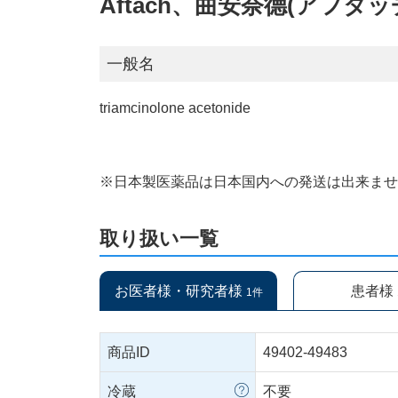
Aftach、曲安奈德(アフタッ
一般名
triamcinolone acetonide
※日本製医薬品は日本国内への発送は出来ま
取り扱い一覧
お医者様・研究者様
患者様
1件
商品ID
49402-49483
冷蔵
不要