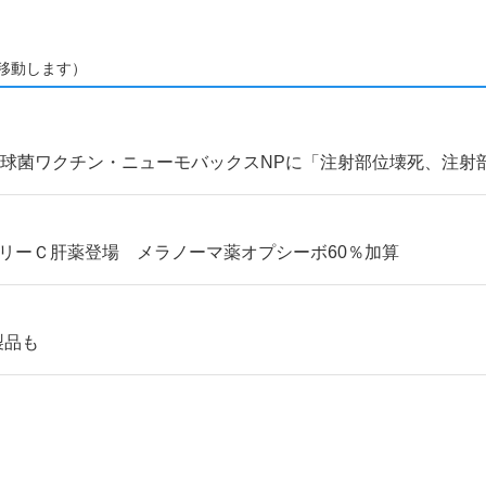
移動します）
球菌ワクチン・ニューモバックスNPに「注射部位壊死、注射
NフリーＣ肝薬登場 メラノーマ薬オプシーボ60％加算
製品も