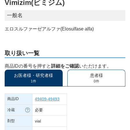
Vimizim(ビミジム)
一般名
エロスルファーゼアルファ(Elosulfase alfa)
取り扱い一覧
商品IDの番号を押すと
詳細をご確認
いただけます。
お医者様・研究者様
患者様
1件
0件
商品ID
49409-49493
冷蔵
必要
剤型
vial