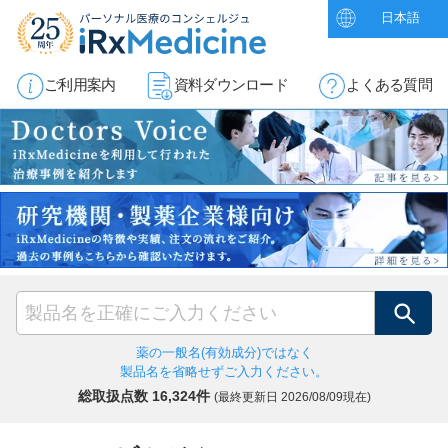
日本語
ご利用案内
資料ダウンロード
よくある質問
検索
薬の一般名(有効成分)ではなく
製品名を省略せずご入力ください。
総取扱点数 16,324件
(最終更新日
2026/08/09現在)