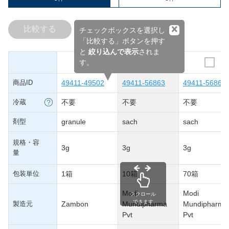
×
比較する
チェックボックスを選択し
「比較する」ボタンを押す
と
絞り込んで表示
されま
す。
商品ID
49411-49502
49411-56863
49411-56864
冷蔵
不要
不要
不要
剤型
granule
sach
sach
規格・容
3g
3g
3g
量
包装単位
1箱
10箱
70箱
Modi
Modi
スクロール
できます
製造元
Zambon
Mundipharma
Mundipharma
Pvt
Pvt