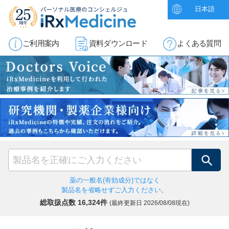
日本語
ご利用案内
資料ダウンロード
よくある質問
検索
薬の一般名(有効成分)ではなく
製品名を省略せずご入力ください。
総取扱点数 16,324件
(最終更新日
2026/08/08現在)