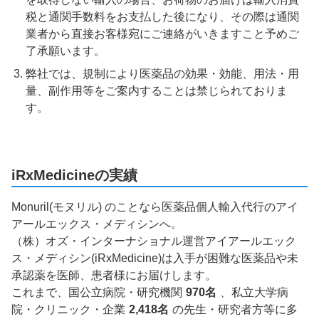
税と通関手数料をお支払した後になり、その際は通関
業者から直接お客様宛にご連絡がいきますこと予めご
了承願います。
弊社では、規制により医薬品の効果・効能、用法・用
量、副作用等をご案内することは禁じられておりま
す。
iRxMedicineの実績
Monuril(モヌリル) のことなら医薬品個人輸入代行のアイ
アールエックス・メディシンへ。
（株）オズ・インターナショナル運営アイアールエック
ス・メディシン(iRxMedicine)は入手が困難な医薬品や未
承認薬を医師、患者様にお届けします。
これまで、国公立病院・研究機関
970名
、私立大学病
院・クリニック・企業
2,418名
の先生・研究者方等に多