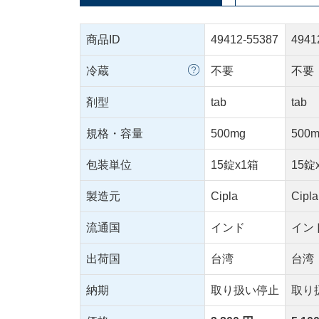
商品ID
49412-55387
4941
冷蔵
不要
不要
剤型
tab
tab
規格・容量
500mg
500
包装単位
15錠x1箱
15錠
製造元
Cipla
Cipla
流通国
インド
イン
出荷国
台湾
台湾
納期
取り扱い停止
取り