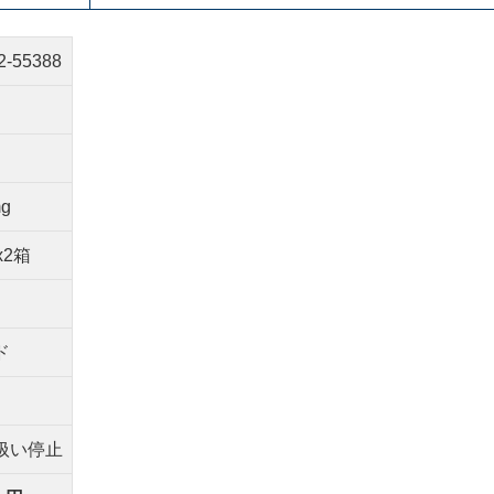
2-55388
mg
x2箱
ド
扱い停止