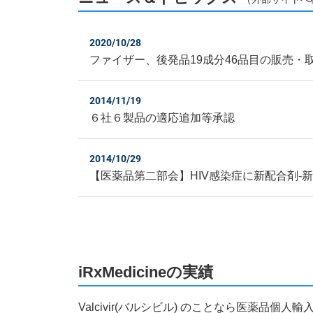
2020/10/28
ファイザー、後発品19成分46品目の販売・
2014/11/19
６社６製品の適応追加等承認
2014/10/29
【医薬品第二部会】HIV感染症に新配合剤‐
iRxMedicineの実績
Valcivir(バルシビル) のことなら医薬品