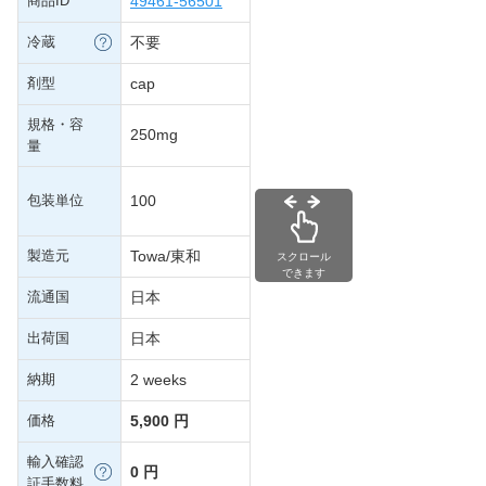
商品ID
49461-56501
冷蔵
不要
剤型
cap
規格・容
250mg
量
包装単位
100
製造元
Towa/東和
スクロール
できます
流通国
日本
出荷国
日本
納期
2 weeks
価格
5,900 円
輸入確認
0 円
証手数料