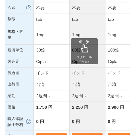
冷蔵
不要
不要
不要
剤型
tab
tab
tab
規格・容
1mg
1mg
1mg
量
包装単位
30錠
60錠
100錠
スクロール
製造元
Cipla
Cipla
Cipla
できます
流通国
インド
インド
インド
出荷国
台湾
台湾
台湾
納期
2週間～
2週間～
2週間～
価格
1,750 円
2,250 円
2,900 円
輸入確認
0 円
0 円
0 円
証手数料