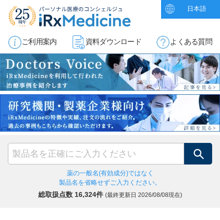
日本語
ご利用案内
資料ダウンロード
よくある質問
検索
薬の一般名(有効成分)ではなく
製品名を省略せずご入力ください。
総取扱点数 16,324件
(最終更新日
2026/08/08現在)