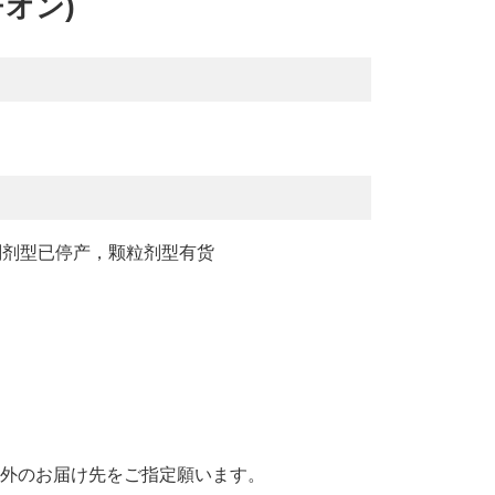
チオン)
lable、片剂剂型已停产，颗粒剂型有货
国外のお届け先をご指定願います。