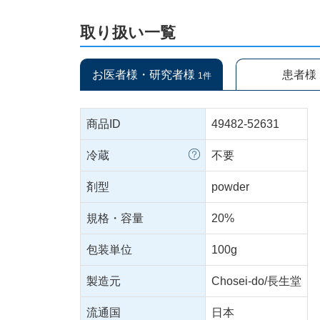
取り扱い一覧
お医者様・研究者様
患者様
1件
商品ID
49482-52631
冷蔵
不要
剤型
powder
規格・容量
20%
包装単位
100g
製造元
Chosei-do/長生堂
流通国
日本