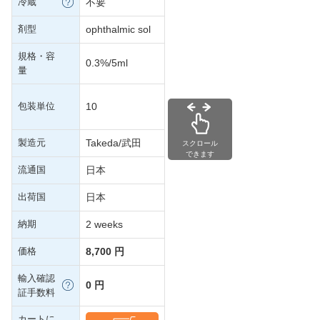
冷蔵
不要
剤型
ophthalmic sol
規格・容
0.3%/5ml
量
包装単位
10
製造元
Takeda/武田
スクロール
できます
流通国
日本
出荷国
日本
納期
2 weeks
価格
8,700 円
輸入確認
0 円
証手数料
カートに