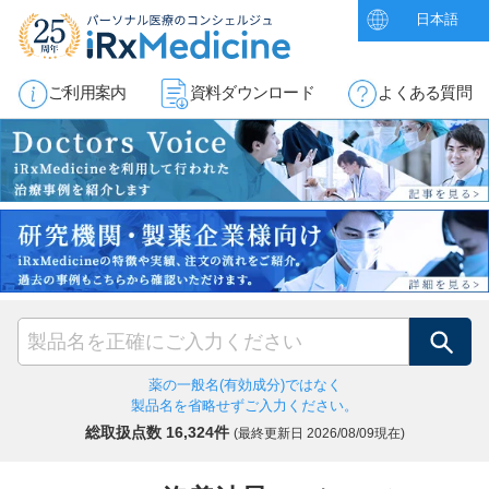
日本語
ご利用案内
資料ダウンロード
よくある質問
検索
薬の一般名(有効成分)ではなく
製品名を省略せずご入力ください。
総取扱点数 16,324件
(最終更新日
2026/08/09現在)