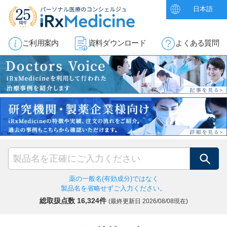
日本語
ご利用案内
資料ダウンロード
よくある質問
検索
薬の一般名(有効成分)ではなく
製品名を省略せずご入力ください。
総取扱点数 16,324件
(最終更新日
2026/08/08現在)