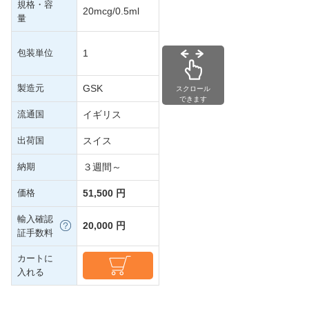
規格・容
20mcg/0.5ml
量
包装単位
1
製造元
GSK
スクロール
できます
流通国
イギリス
出荷国
スイス
納期
３週間～
価格
51,500 円
輸入確認
20,000 円
証手数料
カートに
入れる