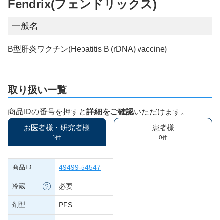
Fendrix(フェンドリックス)
一般名
B型肝炎ワクチン(Hepatitis B (rDNA) vaccine)
取り扱い一覧
商品IDの番号を押すと
詳細をご確認
いただけます。
お医者様・研究者様
患者様
1件
0件
商品ID
49499-54547
冷蔵
必要
剤型
PFS