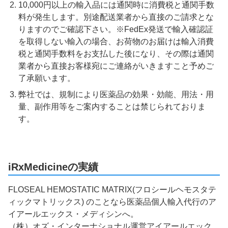
10,000円以上の輸入品には通関時に消費税と通関手数
料が発生します。別途配送業者から直接のご請求とな
りますのでご確認下さい。※FedEx発送で輸入確認証
を取得しない輸入の場合、お荷物のお届けは輸入消費
税と通関手数料をお支払した後になり、その際は通関
業者から直接お客様宛にご連絡がいきますこと予めご
了承願います。
弊社では、規制により医薬品の効果・効能、用法・用
量、副作用等をご案内することは禁じられておりま
す。
iRxMedicineの実績
FLOSEAL HEMOSTATIC MATRIX(フロシールヘモスタテ
ィックマトリックス) のことなら医薬品個人輸入代行のア
イアールエックス・メディシンへ。
（株）オズ・インターナショナル運営アイアールエック