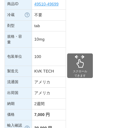
商品ID
49510-49699
冷蔵
不要
剤型
tab
規格・容
10mg
量
包装単位
100
製造元
KVK TECH
スクロール
できます
流通国
アメリカ
出荷国
アメリカ
納期
2週間
価格
7,000 円
輸入確認
20,000 円