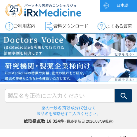
日本語
ご利用案内
資料ダウンロード
よくある質問
検索
薬の一般名(有効成分)ではなく
製品名を省略せずご入力ください。
総取扱点数 16,324件
(最終更新日
2026/08/09現在)