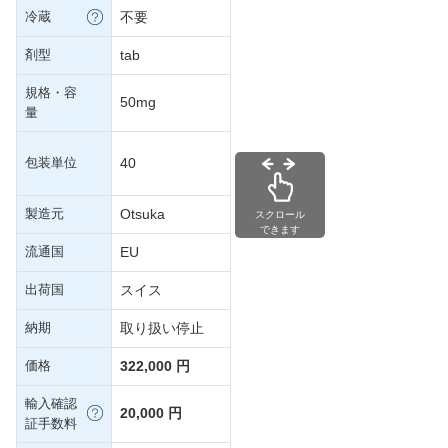
冷蔵
不要
剤型
tab
規格・容
50mg
量
包装単位
40
製造元
Otsuka
スクロール
できます
流通国
EU
出荷国
スイス
納期
取り扱い停止
価格
322,000 円
輸入確認
20,000 円
証手数料