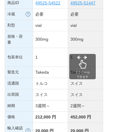
商品ID
49525-54522
49525-51447
冷蔵
必要
必要
剤型
vial
vial
規格・容
300mg
300mg
量
包装単位
1
1
製造元
Takeda
Takeda
スクロール
できます
流通国
トルコ
スイス
出荷国
スイス
スイス
納期
3週間～
2週間～
価格
212,000 円
452,000 円
輸入確認
20,000 円
20,000 円