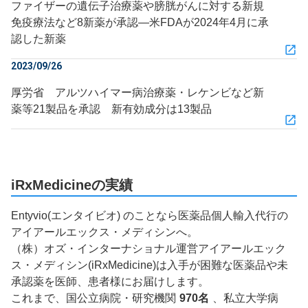
ファイザーの遺伝子治療薬や膀胱がんに対する新規
免疫療法など8新薬が承認―米FDAが2024年4月に承
認した新薬
2023/09/26
厚労省 アルツハイマー病治療薬・レケンビなど新
薬等21製品を承認 新有効成分は13製品
iRxMedicineの実績
Entyvio(エンタイビオ) のことなら医薬品個人輸入代行の
アイアールエックス・メディシンへ。
（株）オズ・インターナショナル運営アイアールエック
ス・メディシン(iRxMedicine)は入手が困難な医薬品や未
承認薬を医師、患者様にお届けします。
これまで、国公立病院・研究機関
970名
、私立大学病