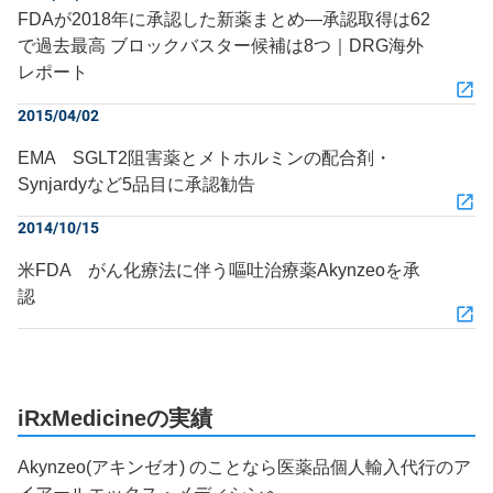
FDAが2018年に承認した新薬まとめ―承認取得は62
で過去最高 ブロックバスター候補は8つ｜DRG海外
レポート
2015/04/02
EMA SGLT2阻害薬とメトホルミンの配合剤・
Synjardyなど5品目に承認勧告
2014/10/15
米FDA がん化療法に伴う嘔吐治療薬Akynzeoを承
認
iRxMedicineの実績
Akynzeo(アキンゼオ) のことなら医薬品個人輸入代行のア