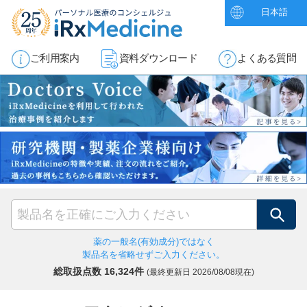
日本語
ご利用案内
資料ダウンロード
よくある質問
検索
薬の一般名(有効成分)ではなく
製品名を省略せずご入力ください。
総取扱点数 16,324件
(最終更新日
2026/08/08現在)