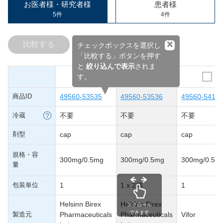
お医者様・研究者様
患者様
5件
4件
×
比較する
チェックボックスを選択し
「比較する」ボタンを押す
と
絞り込んで表示
されま
す。
商品ID
49560-53535
49560-53536
49560-5416
冷蔵
不要
不要
不要
剤型
cap
cap
cap
規格・容
300mg/0.5mg
300mg/0.5mg
300mg/0.5m
量
包装単位
1
1 x 2箱
1
Helsinn Birex
Helsinn Birex
スクロール
できます
製造元
Pharmaceuticals
Pharmaceuticals
Vifor