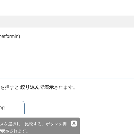
formin)
ンを押すと
絞り込んで表示
されます。
0件
×
スを選択し「比較する」ボタンを押
で表示
されます。