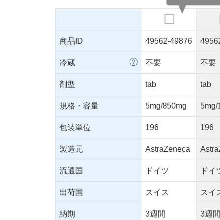
商品ID
49562-49876
4956
冷蔵
不要
不要
剤型
tab
tab
規格・容量
5mg/850mg
5mg/
包装単位
196
196
製造元
AstraZeneca
Astr
流通国
ドイツ
ドイ
出荷国
スイス
スイ
納期
3週間
3週