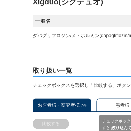
Xigduo(ジグデュオ)
一般名
ダパグリフロジン/メトホルミン(dapagliflozin/met
取り扱い一覧
チェックボックスを選択し「比較する」ボタ
お医者様・研究者様
患者様
7件
チェックボック
比較する
すと
絞り込ん