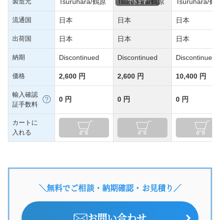
製造元
Tsuruhara/鶴原
Tsuruhara/鶴原
Tsuruhara/鶴
できます
流通国
日本
日本
日本
出荷国
日本
日本
日本
納期
Discontinued
Discontinued
Discontinued
価格
2,600 円
2,600 円
10,400 円
輸入確認
0 円
0 円
0 円
証手数料
カートに
入れる
＼無料でご相談・納期確認・お見積り／
お問い合わせ