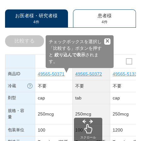
お医者様・研究者様
患者様
4件
4件
×
比較する
チェックボックスを選択し
「比較する」ボタンを押す
と
絞り込んで表示
されま
す。
商品ID
49565-50371
49565-50372
49565-51330
冷蔵
不要
不要
不要
剤型
cap
tab
cap
規格・容
250mcg
250mcg
250mcg
量
包装単位
100
100
1200
スクロール