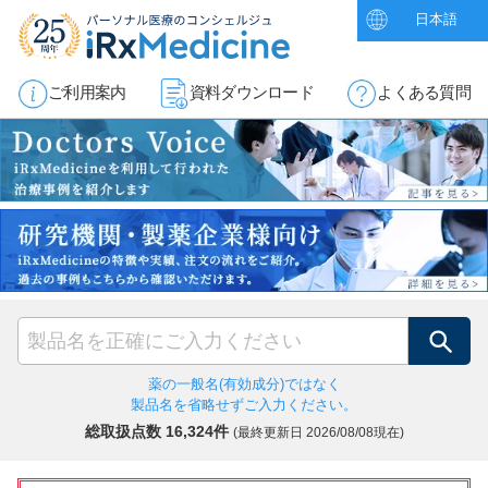
日本語
ご利用案内
資料ダウンロード
よくある質問
検索
薬の一般名(有効成分)ではなく
製品名を省略せずご入力ください。
総取扱点数 16,324件
(最終更新日
2026/08/08現在)