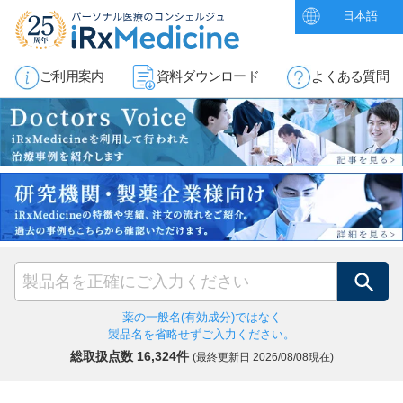
日本語
ご利用案内
資料ダウンロード
よくある質問
検索
薬の一般名(有効成分)ではなく
製品名を省略せずご入力ください。
総取扱点数 16,324件
(最終更新日
2026/08/08現在)