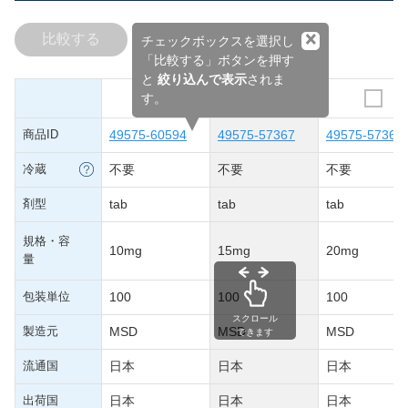
×
比較する
チェックボックスを選択し
「比較する」ボタンを押す
と
絞り込んで表示
されま
す。
商品ID
49575-60594
49575-57367
49575-57368
冷蔵
不要
不要
不要
剤型
tab
tab
tab
規格・容
10mg
15mg
20mg
量
包装単位
100
100
100
スクロール
製造元
MSD
MSD
MSD
できます
流通国
日本
日本
日本
出荷国
日本
日本
日本