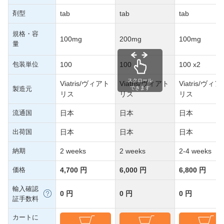
剤型
tab
tab
tab
規格・容
100mg
200mg
100mg
量
包装単位
100
100
100 x2
スクロール
Viatris/ヴィアト
Viatris/ヴィアト
Viatris/ヴィ
製造元
できます
リス
リス
リス
流通国
日本
日本
日本
出荷国
日本
日本
日本
納期
2 weeks
2 weeks
2-4 weeks
価格
4,700 円
6,000 円
6,800 円
輸入確認
0 円
0 円
0 円
証手数料
カートに