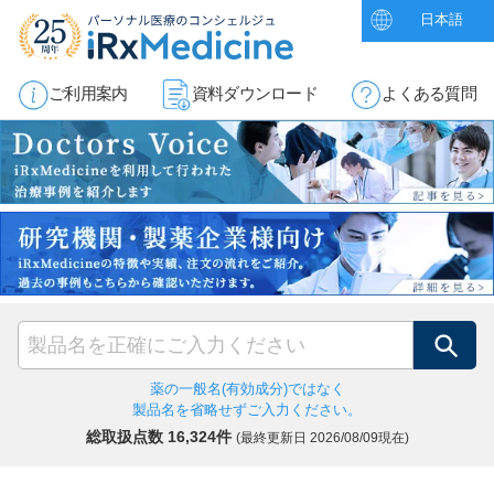
日本語
ご利用案内
資料ダウンロード
よくある質問
検索
薬の一般名(有効成分)ではなく
製品名を省略せずご入力ください。
総取扱点数 16,324件
(最終更新日
2026/08/09現在)