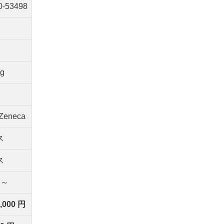
0-53498
g
aZeneca
ス
ス
間～
0,000 円