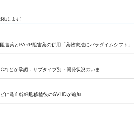
移動します）
阻害薬とPARP阻害薬の併用「薬物療法にパラダイムシフト」
 ADCなどが承認…サブタイプ別・開発状況のいま
ビに造血幹細胞移植後のGVHDが追加