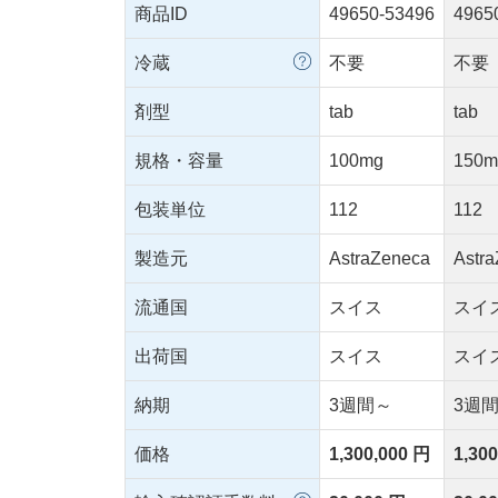
商品ID
49650-53496
4965
冷蔵
不要
不要
剤型
tab
tab
規格・容量
100mg
150m
包装単位
112
112
製造元
AstraZeneca
Astr
流通国
スイス
スイ
出荷国
スイス
スイ
納期
3週間～
3週
価格
1,300,000 円
1,30