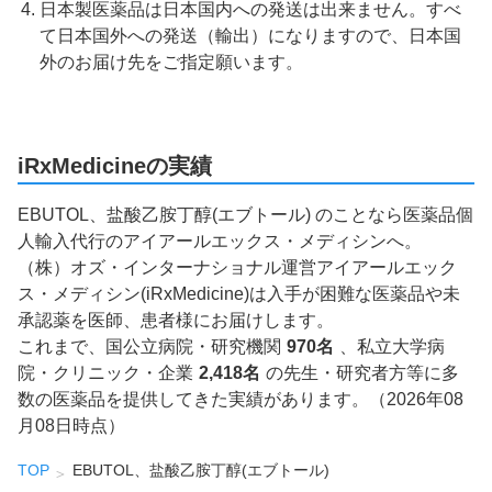
日本製医薬品は日本国内への発送は出来ません。すべ
て日本国外への発送（輸出）になりますので、日本国
外のお届け先をご指定願います。
iRxMedicineの実績
EBUTOL、盐酸乙胺丁醇(エブトール) のことなら医薬品個
人輸入代行のアイアールエックス・メディシンへ。
（株）オズ・インターナショナル運営アイアールエック
ス・メディシン(iRxMedicine)は入手が困難な医薬品や未
承認薬を医師、患者様にお届けします。
これまで、国公立病院・研究機関
970名
、私立大学病
院・クリニック・企業
2,418名
の先生・研究者方等に多
数の医薬品を提供してきた実績があります。（2026年08
月08日時点）
TOP
EBUTOL、盐酸乙胺丁醇(エブトール)