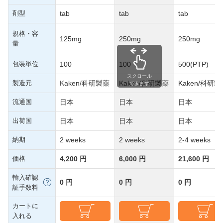
剤型
tab
tab
tab
規格・容
125mg
250mg
250mg
量
包装単位
100
100
500(PTP)
スクロール
製造元
Kaken/科研製薬
Kaken/科研製薬
Kaken/科研製
できます
流通国
日本
日本
日本
出荷国
日本
日本
日本
納期
2 weeks
2 weeks
2-4 weeks
価格
4,200 円
6,000 円
21,600 円
輸入確認
0 円
0 円
0 円
証手数料
カートに
入れる