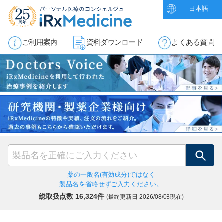
日本語
ご利用案内
資料ダウンロード
よくある質問
検索
薬の一般名(有効成分)ではなく
製品名を省略せずご入力ください。
総取扱点数 16,324件
(最終更新日
2026/08/08現在)