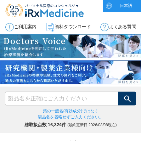
日本語
ご利用案内
資料ダウンロード
よくある質問
検索
薬の一般名(有効成分)ではなく
製品名を省略せずご入力ください。
総取扱点数 16,324件
(最終更新日
2026/08/08現在)