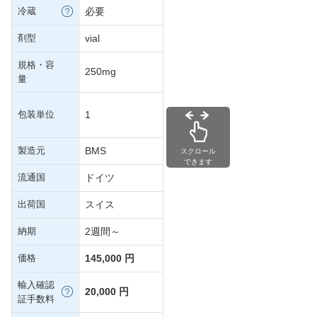
冷蔵
必要
剤型
vial
規格・容
250mg
量
包装単位
1
製造元
BMS
スクロール
できます
流通国
ドイツ
出荷国
スイス
納期
2週間～
価格
145,000 円
輸入確認
20,000 円
証手数料