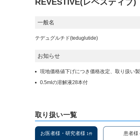
REVESTIVE(レベスティブ)
一般名
テデュグルチド(teduglutide)
お知らせ
現地価格値下げにつき価格改定、取り扱い製造元
0.5mlの溶解液28本付
取り扱い一覧
お医者様・研究者様
患者様
1件