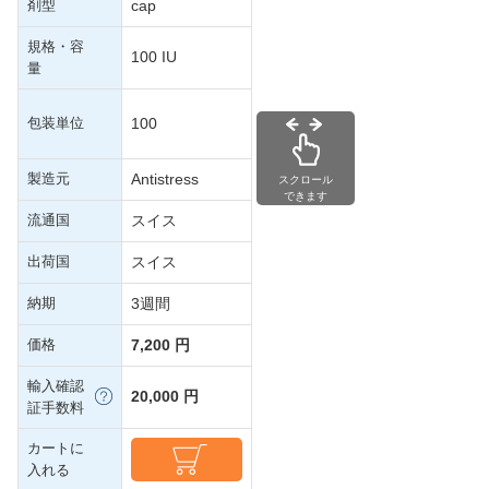
剤型
cap
規格・容
100 IU
量
包装単位
100
製造元
Antistress
スクロール
できます
流通国
スイス
出荷国
スイス
納期
3週間
価格
7,200 円
輸入確認
20,000 円
証手数料
カートに
入れる