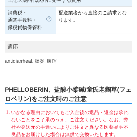
上記医薬品代以外に発生する費用
消費税・
配送業者から直接のご請求とな
通関手数料・
ります。
保税貨物保管料
適応
antidiarrheal, 肠炎, 腹泻
PHELLOBERIN、盐酸小檗碱/童氏老鸛草(フェ
ロベリン)をご注文時のご注意
いかなる理由においてもご入金後の返品・返金は承れ
ないことをご了承のうえ、ご注文ください。なお、弊
社や発送元の手違いによりご注文と異なる医薬品や不
良品をお届けした場合は無償で交換いたします。