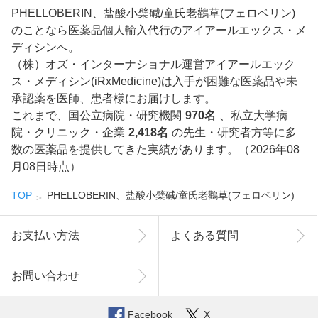
PHELLOBERIN、盐酸小檗碱/童氏老鸛草(フェロベリン)
のことなら医薬品個人輸入代行のアイアールエックス・メ
ディシンへ。
（株）オズ・インターナショナル運営アイアールエック
ス・メディシン(iRxMedicine)は入手が困難な医薬品や未
承認薬を医師、患者様にお届けします。
これまで、国公立病院・研究機関
970名
、私立大学病
院・クリニック・企業
2,418名
の先生・研究者方等に多
数の医薬品を提供してきた実績があります。（2026年08
月08日時点）
TOP
PHELLOBERIN、盐酸小檗碱/童氏老鸛草(フェロベリン)
お支払い方法
よくある質問
お問い合わせ
Facebook
X