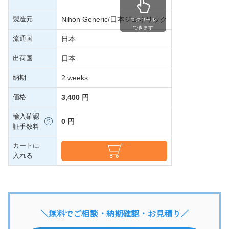
製造元
Nihon Generic/日本ジェネリック
スクロール
できます
流通国
日本
出荷国
日本
納期
2 weeks
価格
3,400 円
輸入確認
0 円
証手数料
カートに
入れる
＼無料でご相談・納期確認・お見積り／