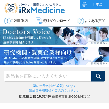
日本語
ご利用案内
資料ダウンロード
よくある質問
検索
薬の一般名(有効成分)ではなく
製品名を省略せずご入力ください。
総取扱点数 16,324件
(最終更新日
2026/08/08現在)