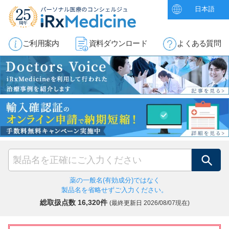
日本語
ご利用案内
資料ダウンロード
よくある質問
検索
薬の一般名(有効成分)ではなく
製品名を省略せずご入力ください。
総取扱点数 16,320件
(最終更新日
2026/08/07現在)