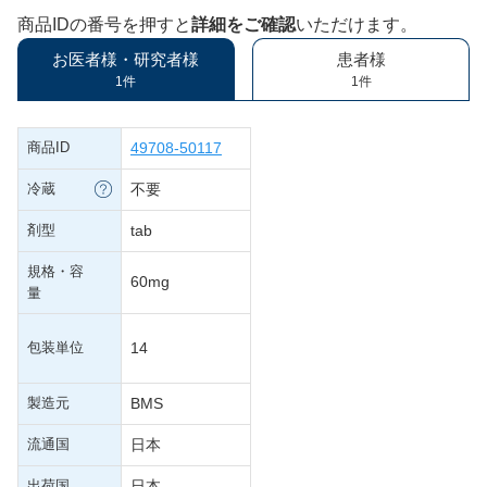
商品IDの番号を押すと
詳細をご確認
いただけます。
お医者様・研究者様
患者様
1件
1件
商品ID
49708-50117
冷蔵
不要
剤型
tab
規格・容
60mg
量
包装単位
14
製造元
BMS
流通国
日本
出荷国
日本