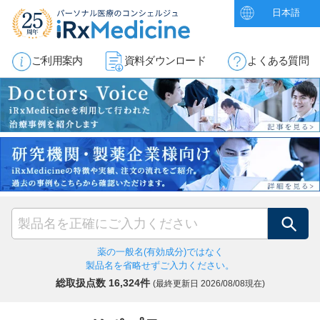
日本語
ご利用案内
資料ダウンロード
よくある質問
検索
薬の一般名(有効成分)ではなく
製品名を省略せずご入力ください。
総取扱点数 16,324件
(最終更新日
2026/08/08現在)