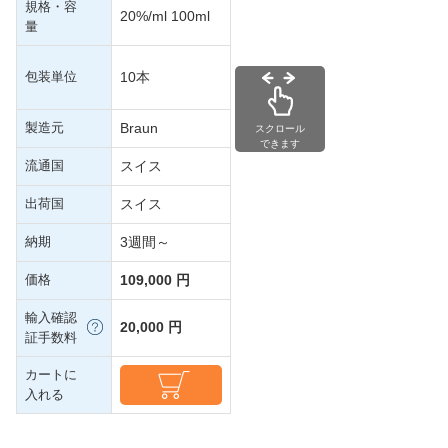
規格・容
20%/ml 100ml
量
包装単位
10本
製造元
Braun
スクロール
できます
流通国
スイス
出荷国
スイス
納期
3週間～
価格
109,000 円
輸入確認
20,000 円
証手数料
カートに
入れる