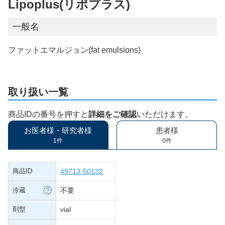
Lipoplus(リポプラス)
一般名
ファットエマルジョン(fat emulsions)
取り扱い一覧
商品IDの番号を押すと
詳細をご確認
いただけます。
お医者様・研究者様
患者様
1件
0件
商品ID
49713-50132
冷蔵
不要
剤型
vial