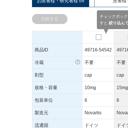
お医者様・研究者様
患者様
6件
チェックボック
比較する
すと
絞り込ん
商品ID
49716-54542
4971
冷蔵
不要
不要
剤型
cap
cap
規格・容量
10mg
15m
包装単位
6
6
製造元
Novartis
Novar
流通国
ドイツ
ドイ