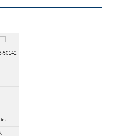
6-50142
g
tis
ス