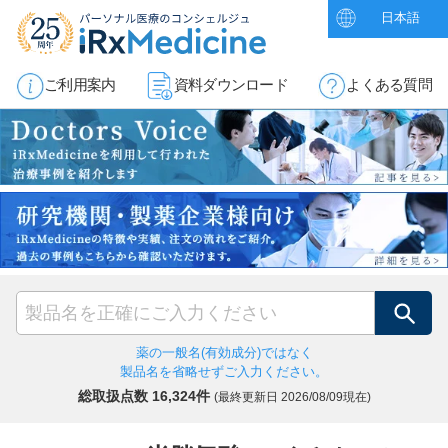
日本語
ご利用案内
資料ダウンロード
よくある質問
検索
薬の一般名(有効成分)ではなく
製品名を省略せずご入力ください。
総取扱点数 16,324件
(最終更新日
2026/08/09現在)