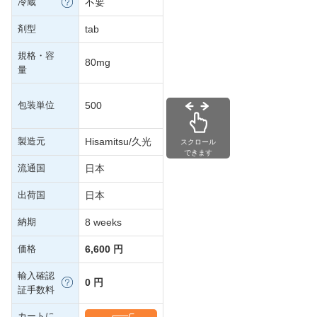
冷蔵
不要
剤型
tab
規格・容
80mg
量
包装単位
500
製造元
Hisamitsu/久光
スクロール
できます
流通国
日本
出荷国
日本
納期
8 weeks
価格
6,600 円
輸入確認
0 円
証手数料
カートに