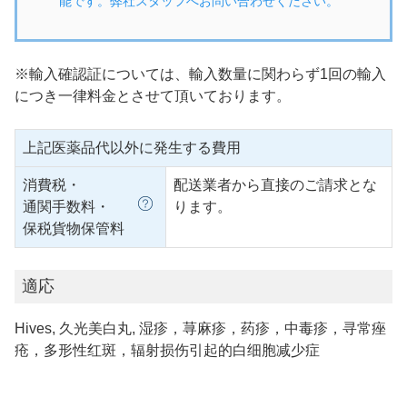
能です。弊社スタッフへお問い合わせください。
※輸入確認証については、輸入数量に関わらず1回の輸入
につき一律料金とさせて頂いております。
上記医薬品代以外に発生する費用
消費税・
配送業者から直接のご請求とな
通関手数料・
ります。
保税貨物保管料
適応
Hives, 久光美白丸, 湿疹，荨麻疹，药疹，中毒疹，寻常痤
疮，多形性红斑，辐射损伤引起的白细胞减少症