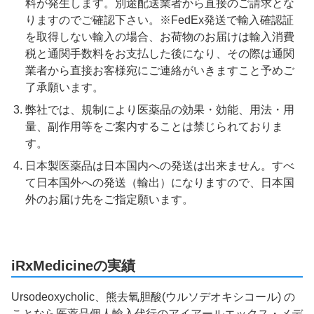
料が発生します。別途配送業者から直接のご請求とな
りますのでご確認下さい。※FedEx発送で輸入確認証
を取得しない輸入の場合、お荷物のお届けは輸入消費
税と通関手数料をお支払した後になり、その際は通関
業者から直接お客様宛にご連絡がいきますこと予めご
了承願います。
弊社では、規制により医薬品の効果・効能、用法・用
量、副作用等をご案内することは禁じられておりま
す。
日本製医薬品は日本国内への発送は出来ません。すべ
て日本国外への発送（輸出）になりますので、日本国
外のお届け先をご指定願います。
iRxMedicineの実績
Ursodeoxycholic、熊去氧胆酸(ウルソデオキシコール) の
ことなら医薬品個人輸入代行のアイアールエックス・メデ