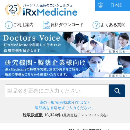
日本語
ご利用案内
資料ダウンロード
よくある質問
検索
薬の一般名(有効成分)ではなく
製品名を省略せずご入力ください。
総取扱点数 16,324件
(最終更新日
2026/08/09現在)