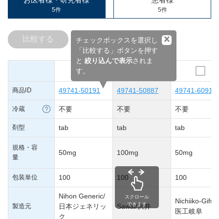
5件
5件
×
比較する
チェックボックスを選択し
「比較する」ボタンを押す
と
絞り込んで表示
されま
す。
商品ID
49741-50191
49741-50887
49741-60910
冷蔵
不要
不要
不要
剤型
tab
tab
tab
規格・容
50mg
100mg
50mg
量
包装単位
100
100
100
Nihon Generic/
スクロール
Nichiiko-Gifu
できます
製造元
日本ジェネリッ
Sawai/沢井
医工岐阜
ク