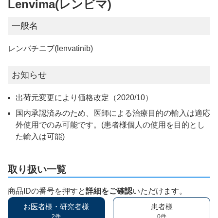
Lenvima(レンビマ)
一般名
レンバチニブ(lenvatinib)
お知らせ
出荷元変更により価格改定（2020/10）
国内承認済みのため、医師による治療目的の輸入は適応
外使用でのみ可能です。(患者様個人の使用を目的とし
た輸入は可能)
取り扱い一覧
商品IDの番号を押すと
詳細をご確認
いただけます。
お医者様・研究者様
患者様
2件
0件