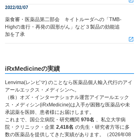
2022/02/07
薬食審・医薬品第二部会 キイトルーダへの「TMB-
Highの進行・再発の固形がん」など３製品の効能追
加を了承
iRxMedicineの実績
Lenvima(レンビマ) のことなら医薬品個人輸入代行のアイ
アールエックス・メディシンへ。
（株）オズ・インターナショナル運営アイアールエック
ス・メディシン(iRxMedicine)は入手が困難な医薬品や未
承認薬を医師、患者様にお届けします。
これまで、国公立病院・研究機関
970名
、私立大学病
院・クリニック・企業
2,418名
の先生・研究者方等に多
数の医薬品を提供してきた実績があります。（2026年08