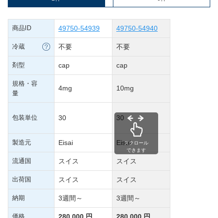
商品ID
49750-54939
49750-54940
冷蔵
不要
不要
剤型
cap
cap
規格・容
4mg
10mg
量
包装単位
30
30
製造元
Eisai
Eisai
スクロール
できます
流通国
スイス
スイス
出荷国
スイス
スイス
納期
3週間～
3週間～
価格
280,000 円
280,000 円