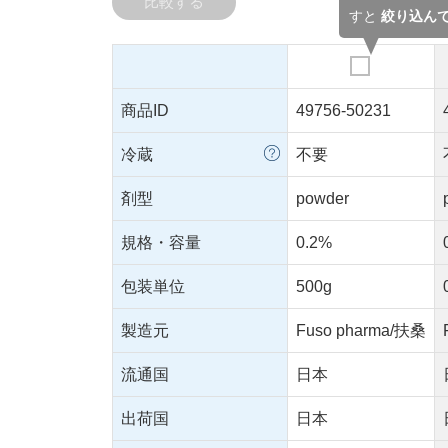
比較する
すと
絞り込ん
商品ID
49756-50231
冷蔵
不要
剤型
powder
規格・容量
0.2%
包装単位
500g
製造元
Fuso pharma/扶桑
流通国
日本
出荷国
日本