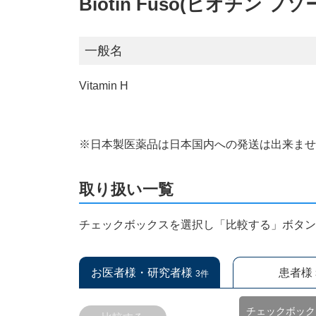
Biotin Fuso(ビオチン フソ
一般名
Vitamin H
※日本製医薬品は日本国内への発送は出来ま
取り扱い一覧
チェックボックスを選択し「比較する」ボタ
お医者様・研究者様
患者様
3件
チェックボック