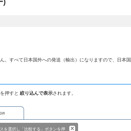
ー)
せん。すべて日本国外への発送（輸出）になりますので、日本
ンを押すと
絞り込んで表示
されます。
3件
×
スを選択し「比較する」ボタンを押