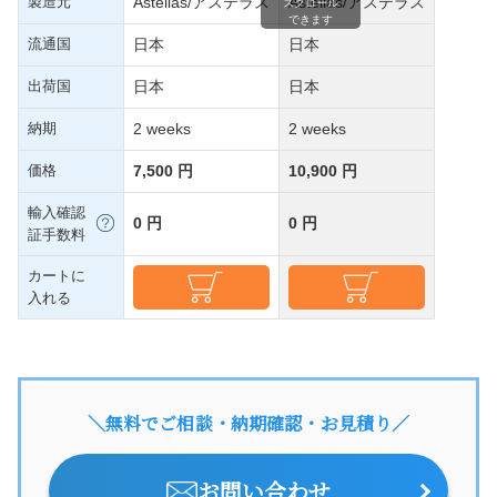
製造元
Astellas/アステラス
Astellas/アステラス
スクロール
できます
流通国
日本
日本
出荷国
日本
日本
納期
2 weeks
2 weeks
価格
7,500 円
10,900 円
輸入確認
0 円
0 円
証手数料
カートに
入れる
＼無料でご相談・納期確認・お見積り／
お問い合わせ